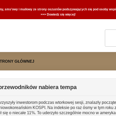
zny, sms’owy i mailowy ze strony oszustów podszywających się pod osoby współ
>>> Dowiedz się więcej!
STRONY GŁÓWNEJ
łprzewodników nabiera tempa
warzyszyły inwestorom podczas wtorkowej sesji, znalazły począ
dniowokoreańskim KOSPI. Na indeksie po raz ósmy w tym roku
ił się o niecałe 11%. To uderzyło szczególnie mocno w ameryka