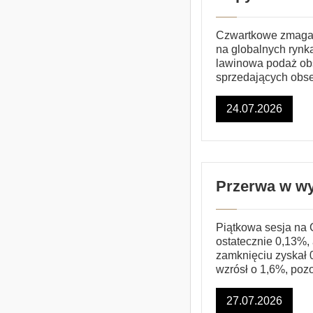
Czwartkowe zmagan
na globalnych rynk
lawinowa podaż ob
sprzedających obs
24.07.2026
Przerwa w wy
Piątkowa sesja na 
ostatecznie 0,13%,
zamknięciu zyskał 
wzrósł o 1,6%, poz
27.07.2026