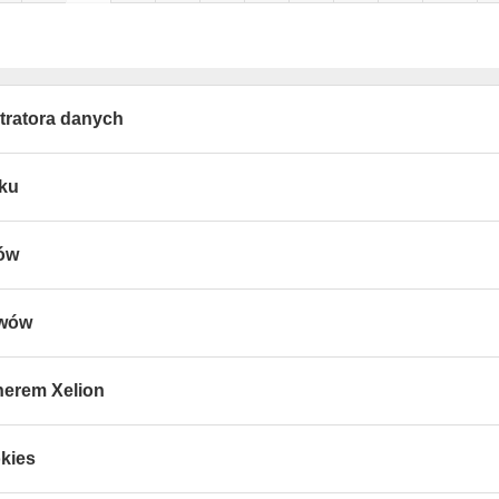
tratora danych
tku
wów
ywów
nerem Xelion
kies