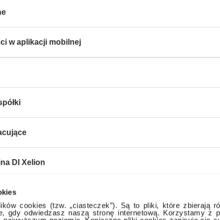
ne
i w aplikacji mobilnej
spółki
acujące
jna DI Xelion
okies
ne
ików cookies (tzw. „ciasteczek”). Są to pliki, które zbierają r
ce, gdy odwiedzasz naszą stronę internetową. Korzystamy z p