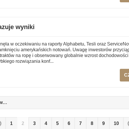
azuje wyniki
ęła w oczekiwaniu na raporty Alphabetu, Tesli oraz ServiceNow
amknięciu amerykańskich notowań. Uwagę inwestorów przyciąg
traktów na ropę i obserwowany globalnie wzrost dochodowości
bkiego rozwiązania konf...
C
ów…
click
to
expand
contents
1
2
3
4
5
6
7
8
9
10