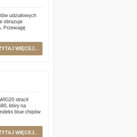
ntów udziałowych
ze obrazuje
%. Przewagę
ZYTAJ WIĘCEJ...
WIG20 stracił
80, który na
 indeks blue chipów
ZYTAJ WIĘCEJ...