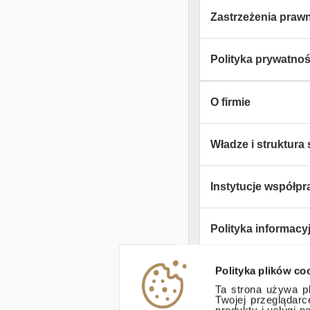
Zastrzeżenia praw
Polityka prywatnośc
O firmie
Władze i struktura 
Instytucje współpr
Polityka informacy
Polityka plików co
Zastrzeżenia praw
Ta strona używa pl
Twojej przeglądar