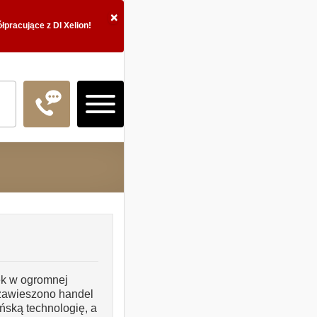
×
pracujące z DI Xelion!
Logowanie
Doradztwo Inwestycy
tek w ogromnej
Fundusze inwestycyj
 zawieszono handel
ńską technologię, a