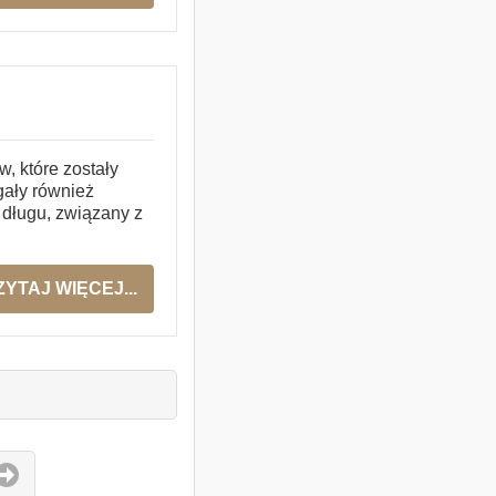
, które zostały
ały również
 długu, związany z
ZYTAJ WIĘCEJ...