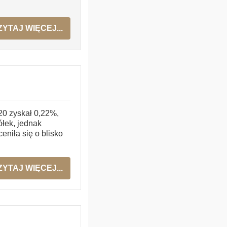
Produkty strukturyz
ZYTAJ WIĘCEJ...
Obligacje
Notowania
Analizy
0 zyskał 0,22%,
łek, jednak
eniła się o blisko
Bezpieczeństwo
ZYTAJ WIĘCEJ...