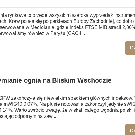
ia rynkowe to przede wszystkim szeroka wyprzedaż instrume
ach. Krew polała się po parkietach Europy Zachodniej, co dobr
serwowana w Mediolanie, gdzie indeks FTSE MiB stracił 2,80
erwowaliśmy również w Paryżu (CAC4...
C
mianie ognia na Bliskim Wschodzie
GPW zakończyła się niewielkim spadkiem głównych indeksów. 
 a mWIG40 0,07%. Na plusie notowania zakończył jedynie sWIG
0,14%. Warto zwrócić uwagę, że w skali całego tygodnia polski
ostając odpornym na zaw...
C