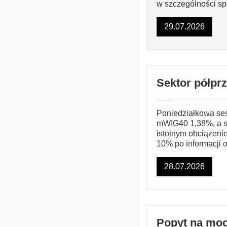
w szczególności spó
29.07.2026
Sektor półpr
Poniedziałkowa se
mWIG40 1,38%, a s
istotnym obciążenie
10% po informacji o
28.07.2026
Popyt na moc