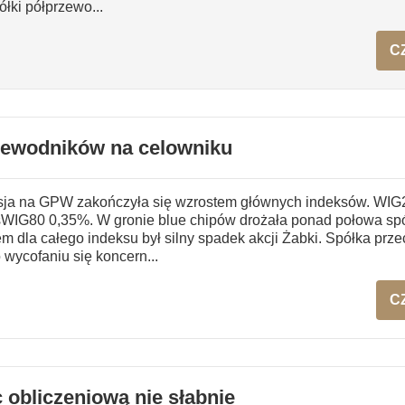
łki półprzewo...
C
zewodników na celowniku
sja na GPW zakończyła się wzrostem głównych indeksów. WIG2
WIG80 0,35%. W gronie blue chipów drożała ponad połowa spó
m dla całego indeksu był silny spadek akcji Żabki. Spółka przec
 wycofaniu się koncern...
C
 obliczeniową nie słabnie