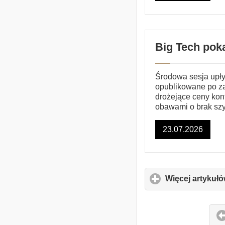
Big Tech pok
Środowa sesja upłyn
opublikowane po z
drożejące ceny kon
obawami o brak szy
23.07.2026
Więcej artykuł