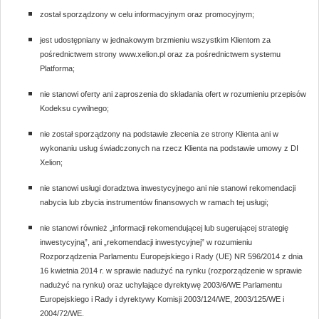
został sporządzony w celu informacyjnym oraz promocyjnym;
jest udostępniany w jednakowym brzmieniu wszystkim Klientom za
pośrednictwem strony www.xelion.pl oraz za pośrednictwem systemu
Platforma;
nie stanowi oferty ani zaproszenia do składania ofert w rozumieniu przepisów
Kodeksu cywilnego;
nie został sporządzony na podstawie zlecenia ze strony Klienta ani w
wykonaniu usług świadczonych na rzecz Klienta na podstawie umowy z DI
Xelion;
nie stanowi usługi doradztwa inwestycyjnego ani nie stanowi rekomendacji
nabycia lub zbycia instrumentów finansowych w ramach tej usługi;
nie stanowi również „informacji rekomendującej lub sugerującej strategię
inwestycyjną”, ani „rekomendacji inwestycyjnej” w rozumieniu
Rozporządzenia Parlamentu Europejskiego i Rady (UE) NR 596/2014 z dnia
16 kwietnia 2014 r. w sprawie nadużyć na rynku (rozporządzenie w sprawie
nadużyć na rynku) oraz uchylające dyrektywę 2003/6/WE Parlamentu
Europejskiego i Rady i dyrektywy Komisji 2003/124/WE, 2003/125/WE i
2004/72/WE.