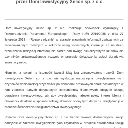
przez Dom Inwestycyjny Xelion sp. z o.o.
Dom Inwestycyjny Xelion sp. z o.o. realizując obowiązek wynikający z
Rozporządzenia Parlamentu Europejskiego i Rady (UE) 2019/2088 z dnia 27
listopada 2019 r. (Rozporządzenie) w sprawie ujawniania informacji związanych ze
zrównoważonym rozwojem w sektorze usług finansowych, informuje, że na dzień
przekazania niniejszej informacji nie bierze pod uwagę niekorzystnych skutków dla
czynników zrównoważonego rozwoju w procesie świadczenia usługi doradztwa
inwestycyjnego.
Niemniej, z uwagi na istotność kwestii jaką jest zrównoważony rozwój, Dom
Inwestycyjny Xelion sp. z o.o. nie wyklucza rozpoczęcia uwzględniania tych
czynników w niedalekiej przyszłości, po dokonaniu stosownych analiz posiadanych w
tym zakresie danych dotyczących instrumentów finansowych objętych usługą
doradztwa inwestycyjnego, tak aby uwzględniając najlepiej pojęty interes klienta i
obowiązek działania w sposób rzetelny, dokonać oceny tych danych i uwzględnić je w
procesie świadczenia usługi doradztwa inwestycyjnego.
Ponadto Dom Inwestycyjny Xelion sp. z o.o. będzie również dostosowywać swoje
podejście w zakresie uwzględniania tych czynników w procesie świadczenia usługi