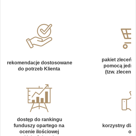
pakiet zleceń 
rekomendacje dostosowane
pomocą jedneg
do potrzeb Klienta
(tzw. zleceni
dostęp do rankingu
funduszy opartego na
korzystny dla 
ocenie ilościowej
opł