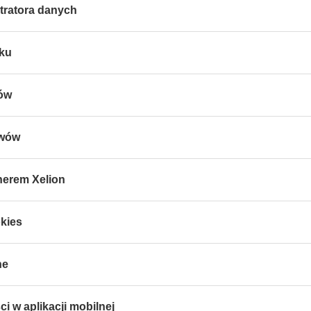
tratora danych
tku
wów
ywów
nerem Xelion
kies
ne
i w aplikacji mobilnej