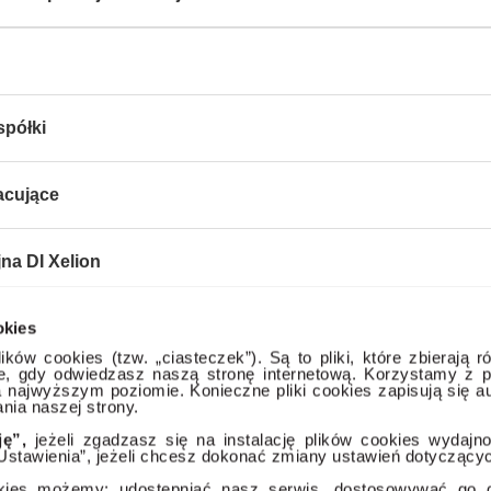
spółki
acujące
jna DI Xelion
okies
ne
ików cookies (tzw. „ciasteczek”). Są to pliki, które zbierają r
ce, gdy odwiedzasz naszą stronę internetową. Korzystamy z p
na najwyższym poziomie. Konieczne pliki cookies zapisują się 
nia naszej strony.
ję”,
jeżeli zgadzasz się na instalację plików cookies wydajn
Ustawienia”, jeżeli chcesz dokonać zmiany ustawień dotyczącyc
kies możemy: udostępniać nasz serwis, dostosowywać go do