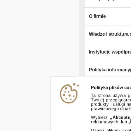
O firmie
Władze i struktura 
Instytucje współpr
Polityka informacy
Polityka plików co
Zastrzeżenia praw
Ta strona używa pl
Twojej przeglądar
produkty i usługi 
ESG
prawidłowego działa
Wybierz
„Akceptu
reklamowych, lub „
Dostępność
Dzięki plikom coo