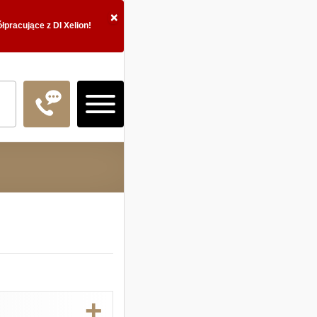
×
pracujące z DI Xelion!
Logowanie
Doradztwo Inwestycy
Fundusze inwestycyj