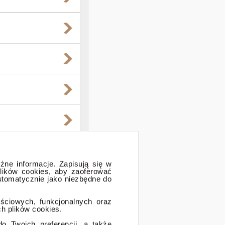
óżne informacje. Zapisują się w
lików cookies, aby zaoferować
automatycznie jako niezbędne do
ościowych, funkcjonalnych oraz
h plików cookies.
 Twoich preferencji, a także