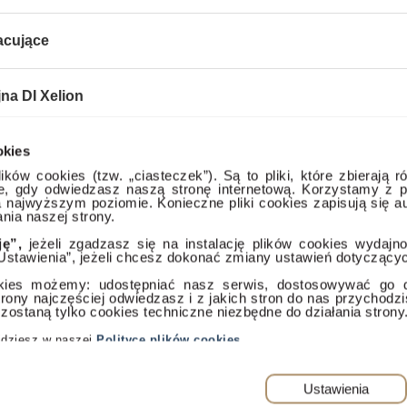
acujące
jna DI Xelion
okies
ne
ików cookies (tzw. „ciasteczek”). Są to pliki, które zbierają r
ce, gdy odwiedzasz naszą stronę internetową. Korzystamy z p
na najwyższym poziomie. Konieczne pliki cookies zapisują się 
nia naszej strony.
ję”,
jeżeli zgadzasz się na instalację plików cookies wydajn
Ustawienia”, jeżeli chcesz dokonać zmiany ustawień dotyczącyc
kies możemy: udostępniać nasz serwis, dostosowywać go do
strony najczęściej odwiedzasz i z jakich stron do nas przychodz
 zostaną tylko cookies techniczne niezbędne do działania strony
ajdziesz w naszej
Polityce plików cookies
.
PEŁNA WERSJA SERWISU
Ustawienia
elion sp. z o.o. Wszelkie prawa zastrzeżone. Dom Inwestycyjny Xelion sp. z o.o., ul. Puł