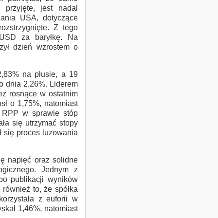
przyjęte, jest nadal
Produkty strukturyz
dania USA, dotyczące
zstrzygnięte. Z tego
 USD za baryłkę. Na
Obligacje
zył dzień wzrostem o
,83% na plusie, a 19
Notowania
go dnia 2,26%. Liderem
ez rosnące w ostatnim
ósł o 1,75%, natomiast
Analizy
ę RPP w sprawie stóp
ła się utrzymać stopy
 się proces luzowania
Bezpieczeństwo
ę napięć oraz solidne
logicznego. Jednym z
o publikacji wyników
e również to, że spółka
rzystała z euforii w
skał 1,46%, natomiast