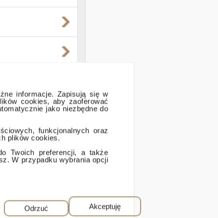
óżne informacje. Zapisują się w
lików cookies, aby zaoferować
automatycznie jako niezbędne do
ościowych, funkcjonalnych oraz
h plików cookies.
 Twoich preferencji, a także
isz. W przypadku wybrania opcji
.
Akceptuję
Odrzuć
awska 107, 02-595 Warszawa