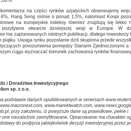
2,08%.
omentarza na części rynków azjatyckich obserwujemy wręcz
 6%, Hang Seng rośnie o ponad 1,5%, natomiast Kospi pozo
rminowe na europejskie indeksy również znajdują się lekko n
 pozytywne otwarcie dzisiejszej sesji w Europie. W dz
 ma zaplanowanych istotnych publikacji, dlatego inwestorzy
 piątku. Uwaga rynku pozostanie dziś skupiona przede wszyst
tyczących porozumienia pomiędzy Stanami Zjednoczonymi a 
lszym ciągu wyznaczać kierunek zachowania rynków finansowy
liz i Doradztwa Inwestycyjnego
ion sp. z o.o.
a podstawie danych opublikowanych w serwisach www.reuters
www.macronext.com, www.marektwatch.com, www.news.google
b.pl, przy założeniu, iż powyższe dane są prawidłowe, pełne 
ły one niezależnie zweryfikowane. Opracowanie ma charakter og
stawy do podjęcia jakiejkolwiek decyzji inwestycyjnej przez j