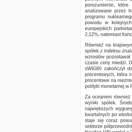
porozumienie, które
analizowane przez I
programu nuklearnego
powodu w kolejnych
europejskich parkiet
2,12%, natomiast fran
Również na krajowym 
spółek z indeksu znal
wzrostów pozostawał 
czasie ceny miedzi. D
sWIG80 zakończył dz
procentowych, która 
procentowe na niezmi
polityki monetarnej w P
Za oceanem również p
wyniki spółek. Środ
największych wygran
kwartalnych po wtorkow
staje się coraz powa
sektorze półprzewodn