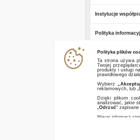
Instytucje współpr
Polityka informacy
Polityka plików co
Zastrzeżenia praw
Ta strona używa pl
Twojej przeglądar
produkty i usługi 
ESG
prawidłowego działa
Wybierz
„Akceptu
reklamowych, lub „
Dostępność
Dzięki plikom coo
analizować, jakie 
„
Odrzuć
” zapisane
Więcej informacji zn
© 2025 Dom Inwestycyjny X