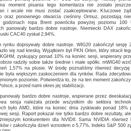
 na moment pisania tego komentarza nie zostało jeszcze 
ran i wcale nie musi zostać zaakceptowane. Kluczowe żą
 oraz ponownego otwarcia cieśniny Ormuz, pozostają niero
 godzinach ropa Brent powróciła powyżej poziomu 100
ach panowały bardzo dobre nastroje. Niemiecki DAX zakońc
cuski CAC40 zyskał 2,94%.
rynku dopisywały dobre nastroje. WIG20 zakończył sesję 2
azło się nad kreską. Wyjątkiem był PKN Orlen, który stracił te
KGHM, zyskujący ponad 10% na koniec sesji, wspierany prz
obrze radziły sobie także średnie i małe spółki. mWIG40 wzr
ień 1,57% na plusie. W środę poznaliśmy również decyzj
nie była większym zaskoczeniem dla rynków. Rada zdecydowa
enionym poziomie. Potwierdza to, że na ten moment zakończył
olsce, a przed nami okres jej stabilizacji.
anowały bardzo dobre nastroje, wspierane przez deeskalacj
owa sesja należała przede wszystkim do sektora techno
ych było AMD, które na koniec dnia zyskiwało ponad 18% p
ej sesji. Raport pokazał nie tylko bardzo dobre rezultaty, al
żniejszym konkurentem dla NVIDII. Sama NVIDIA również ko
ików i zakończyła dzień wzrostem o 5,77%. Indeks S&P 500 zy