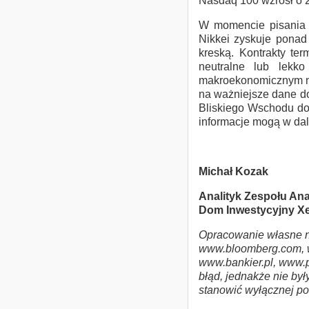
Nasdaq 100 wzrósł o 
W momencie pisania k
Nikkei zyskuje ponad
kreską. Kontrakty te
neutralne lub lekko
makroekonomicznym nie
na ważniejsze dane do
Bliskiego Wschodu do
informacje mogą w da
Michał Kozak
Analityk Zespołu Ana
Dom Inwestycyjny Xel
Opracowanie własne n
www.bloomberg.com, 
www.bankier.pl, www.p
błąd, jednakże nie by
stanowić wyłącznej pod