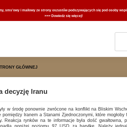
zny, sms’owy i mailowy ze strony oszustów podszywających się pod osoby współ
>>> Dowiedz się więcej!
STRONY GŁÓWNEJ
a decyzję Iranu
yły w środę ponownie zwrócone na konflikt na Bliskim Wscho
 pomiędzy Iranem a Stanami Zjednoczonymi, które mogłoby 
. Reakcja rynków na te informacje była dość gwałtowna, p
adła poniżej poziomu 97 USD za baryłkę. Należy jedna