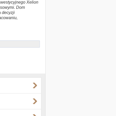
westycyjnego Xelion
nansowymi. Dom
 decyzji
racowaniu,