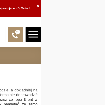
×
pracujące z DI Xelion!
Logowanie
Doradztwo Inwestycy
dzie, a dokładniej na
formalnie doprowadzić
Fundusze inwestycyj
rzez co ropa Brent w
k pamiętać, że samo