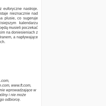
 euforyczne nastroje.
staje nieznacznie nad
a plusie, co sugeruje
isiejszym kalendarzu
 będą musieli poczekać
kim na doniesieniach z
Iranem, a napływające
ch.
.com,
.com, www.ft.com,
i nie wprowadzające w
ólny i nie może
ego odbiorcę.