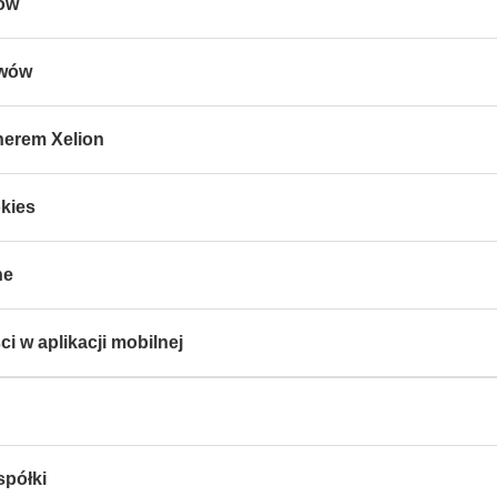
wów
ywów
nerem Xelion
kies
ne
i w aplikacji mobilnej
spółki