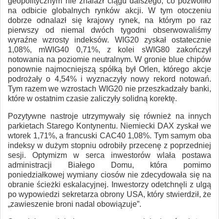
geopolitycznym nie znalazł ciągu dalszego, co pozwoliło
na odbicie globalnych rynków akcji. W tym otoczeniu
dobrze odnalazł się krajowy rynek, na którym po raz
pierwszy od niemal dwóch tygodni obserwowaliśmy
wyraźne wzrosty indeksów. WIG20 zyskał ostatecznie
1,08%, mWIG40 0,71%, z kolei sWIG80 zakończył
notowania na poziomie neutralnym. W gronie blue chipów
ponownie najmocniejszą spółką był Orlen, którego akcje
podrożały o 4,54% i wyznaczyły nowy rekord notowań.
Tym razem we wzrostach WIG20 nie przeszkadzały banki,
które w ostatnim czasie zaliczyły solidną korektę.
Pozytywne nastroje utrzymywały się również na innych
parkietach Starego Kontynentu. Niemiecki DAX zyskał we
wtorek 1,71%, a francuski CAC40 1,08%. Tym samym oba
indeksy w dużym stopniu odrobiły przecenę z poprzedniej
sesji. Optymizm w serca inwestorów wlała postawa
administracji Białego Domu, która pomimo
poniedziałkowej wymiany ciosów nie zdecydowała się na
obranie ścieżki eskalacyjnej. Inwestorzy odetchnęli z ulgą
po wypowiedzi sekretarza obrony USA, który stwierdził, że
„zawieszenie broni nadal obowiązuje”.