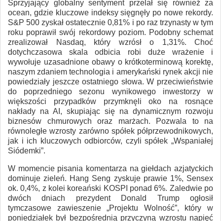
Sprzyjający globalny sentyment przelał się również za
ocean, gdzie kluczowe indeksy sięgnęły po nowe rekordy.
S&P 500 zyskał ostatecznie 0,81% i po raz trzynasty w tym
roku poprawił swój rekordowy poziom. Podobny schemat
zrealizował Nasdaq, który wzrósł o 1,31%. Choć
dotychczasowa skala odbicia robi duże wrażenie i
wywołuje uzasadnione obawy o krótkoterminową korektę,
naszym zdaniem technologia i amerykański rynek akcji nie
powiedziały jeszcze ostatniego słowa. W przeciwieństwie
do poprzedniego sezonu wynikowego inwestorzy w
większości przypadków przymknęli oko na rosnące
nakłady na AI, skupiając się na dynamicznym rozwoju
biznesów chmurowych oraz marżach. Pozwala to na
równoległe wzrosty zarówno spółek półprzewodnikowych,
jak i ich kluczowych odbiorców, czyli spółek „Wspaniałej
Siódemki”.
W momencie pisania komentarza na giełdach azjatyckich
dominuje zieleń. Hang Seng zyskuje prawie 1%, Sensex
ok. 0,4%, z kolei koreański KOSPI ponad 6%. Zaledwie po
dwóch dniach prezydent Donald Trump ogłosił
tymczasowe zawieszenie „Projektu Wolność”, który w
poniedziałek był bezpośrednią przyczyną wzrostu napięć