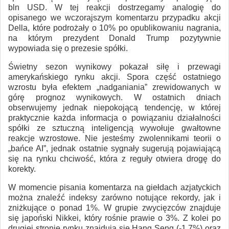
bln USD. W tej reakcji dostrzegamy analogię do
opisanego we wczorajszym komentarzu przypadku akcji
Della, które podrożały o 10% po opublikowaniu nagrania,
na którym prezydent Donald Trump pozytywnie
wypowiada się o prezesie spółki.
Świetny sezon wynikowy pokazał siłę i przewagi
amerykańskiego rynku akcji. Spora część ostatniego
wzrostu była efektem „nadganiania” zrewidowanych w
górę prognoz wynikowych. W ostatnich dniach
obserwujemy jednak niepokojącą tendencję, w której
praktycznie każda informacja o powiązaniu działalności
spółki ze sztuczną inteligencją wywołuje gwałtowne
reakcje wzrostowe. Nie jesteśmy zwolennikami teorii o
„bańce AI”, jednak ostatnie sygnały sugerują pojawiającą
się na rynku chciwość, która z reguły otwiera drogę do
korekty.
W momencie pisania komentarza na giełdach azjatyckich
można znaleźć indeksy zarówno notujące rekordy, jak i
zniżkujące o ponad 1%. W grupie zwycięzców znajduje
się japoński Nikkei, który rośnie prawie o 3%. Z kolei po
drugiej stronie rynku znajdują się Hang Seng (-1,7%) oraz