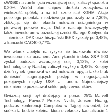
sWIG80 na zamknięciu wczorajszej sesji zaliczył spadek o
0,30%. Wśród blue chipów drożała zdecydowana
większość spółek, a na ich czele stał KGHM. Akcje
polskiego potentata miedziowego podrożały aż o 7,30%,
zbliżając się do rekordu notowań osiągniętego w
pierwszej połowie maja. Dobre nastroje towarzyszyły
także inwestorom w pozostałej części Starego Kontynentu
– niemiecki DAX oraz hiszpański IBEX zyskały po 0,48%,
a francuski CAC40 0,77%.
We wtorek apetytu na ryzyko nie brakowało również
inwestorom za oceanem. Amerykański indeks S&P 500
zyskał podczas wczorajszej sesji 0,13%, z kolei
technologiczny Nasdaq zaliczył zwyżkę o 0,48%. Kolejny
dzień rynek ignorował wzrost notowań ropy, a także brak
doniesień sugerujących postęp w negocjacjach
pokojowych między USA a Iranem. Najmocniejszy
niezmiennie pozostawał sektor półprzewodników.
Gwiazdą sesji był drożejący o ponad 25% Marvell
Technology. Powód? Prezes Nvidii, Jensen Huang,
podczas konferencji Computex w Tajpej stwierdził, że
spółka ta będzie kolejną, która przekroczy kapitalizację 1