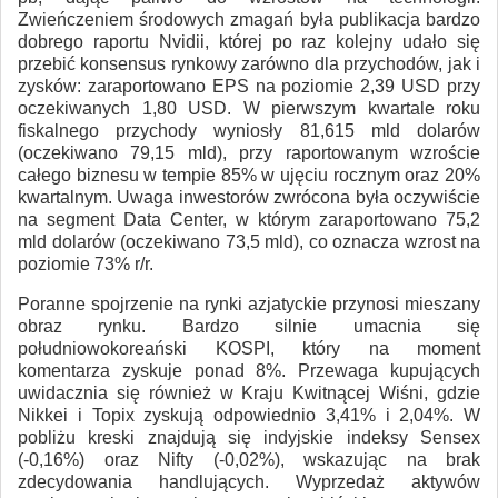
Zwieńczeniem środowych zmagań była publikacja bardzo
dobrego raportu Nvidii, której po raz kolejny udało się
przebić konsensus rynkowy zarówno dla przychodów, jak i
zysków: zaraportowano EPS na poziomie 2,39 USD przy
oczekiwanych 1,80 USD. W pierwszym kwartale roku
fiskalnego przychody wyniosły 81,615 mld dolarów
(oczekiwano 79,15 mld), przy raportowanym wzroście
całego biznesu w tempie 85% w ujęciu rocznym oraz 20%
kwartalnym. Uwaga inwestorów zwrócona była oczywiście
na segment Data Center, w którym zaraportowano 75,2
mld dolarów (oczekiwano 73,5 mld), co oznacza wzrost na
poziomie 73% r/r.
Poranne spojrzenie na rynki azjatyckie przynosi mieszany
obraz rynku. Bardzo silnie umacnia się
południowokoreański KOSPI, który na moment
komentarza zyskuje ponad 8%. Przewaga kupujących
uwidacznia się również w Kraju Kwitnącej Wiśni, gdzie
Nikkei i Topix zyskują odpowiednio 3,41% i 2,04%. W
pobliżu kreski znajdują się indyjskie indeksy Sensex
(-0,16%) oraz Nifty (-0,02%), wskazując na brak
zdecydowania handlujących. Wyprzedaż aktywów