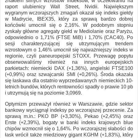
znakiem silnych wzrostów indeksów, w oczekiwaniu na
raport ulubienicy Wall Street, Nvidii. Największym
wygranym wczorajszych zmagań okazał się indeks giełdy
w Madrycie, IBEX35, który za sprawą bardzo dobrej
końcówki umocnił się o 2,16%. W podobnym stopniu
zyskały główne agregaty giełd w Mediolanie oraz Paryżu,
odpowiednio o 1,71% (FTSE MiB) i 1,70% (CAC40). Po
sesji charakteryzującej się utrzymującym trendem
wzrostowym o 1,46% umocnił się najważniejszy indeks w
regionie, czyli paneuropejski STOXX. Przewagę popytu
obserwowaliśmy również na innych europejskich
parkietach: niemiecki DAX (+1,36%), angielski FTSE100
(+0,99%) oraz szwajcarski SMI (+0,26%). Środa okazała
się łaskawa dla ostatnio wyprzedawanych niemieckich 10-
letnich bundów, których rentowności spadły o prawie 10 pb
i utrzymują się na poziomie 3,0969.
Optymizm przeważył również w Warszawie, gdzie sektor
bankowy wyciągnął indeksy po wczorajszej przecenie. Za
sprawą m.in.: PKO BP (+3,30%), Pekao (+2,45%) oraz
Erste (+2,39%), bogaty w banki indeks krajowych blue
chipów wzmocnił się o 1,64%. Po wczorajszej słabości do
łask wrócił także miedziowy gigant KGHM (+1,83%), który