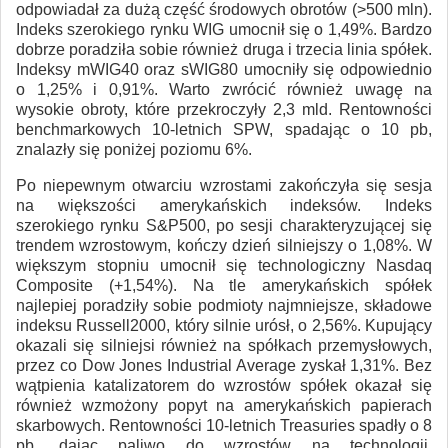
odpowiadał za dużą część środowych obrotów (>500 mln).
Indeks szerokiego rynku WIG umocnił się o 1,49%. Bardzo
dobrze poradziła sobie również druga i trzecia linia spółek.
Indeksy mWIG40 oraz sWIG80 umocniły się odpowiednio
o 1,25% i 0,91%. Warto zwrócić również uwagę na
wysokie obroty, które przekroczyły 2,3 mld. Rentowności
benchmarkowych 10-letnich SPW, spadając o 10 pb,
znalazły się poniżej poziomu 6%.
Po niepewnym otwarciu wzrostami zakończyła się sesja
na większości amerykańskich indeksów. Indeks
szerokiego rynku S&P500, po sesji charakteryzującej się
trendem wzrostowym, kończy dzień silniejszy o 1,08%. W
większym stopniu umocnił się technologiczny Nasdaq
Composite (+1,54%). Na tle amerykańskich spółek
najlepiej poradziły sobie podmioty najmniejsze, składowe
indeksu Russell2000, który silnie urósł, o 2,56%. Kupujący
okazali się silniejsi również na spółkach przemysłowych,
przez co Dow Jones Industrial Average zyskał 1,31%. Bez
wątpienia katalizatorem do wzrostów spółek okazał się
również wzmożony popyt na amerykańskich papierach
skarbowych. Rentowności 10-letnich Treasuries spadły o 8
pb, dając paliwo do wzrostów na technologii.