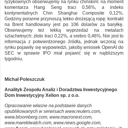
ryzykownych obserwujemy na rynku chińskim: na moment
komentarza Hang Seng traci 0,56%, a indeks
kontynentalnych Chin Shanghai Composite 0,12%.
Godziny poranne przynoszą lekko drożejącą ropę: kontrakt
na Brent handlowany jest po 106 dolarów za baryłkę.
Obserwujemy też lekką wyprzedaż na metalach
szlachetnych: złoto traci 0,22%, a srebro 0,46%. Nie jest to
informacja z potwierdzonego źródła, jednak wczoraj na
rynku pojawiły się wypowiedzi, jakoby wniosek OpenAI do
SEC w sprawie IPO miał pojawić się w najbliższym
tygodniu.
Michał Poleszczuk
Analityk Zespołu Analiz i Doradztwa Inwestycyjnego
Dom Inwestycyjny Xelion sp. z o.o.
Opracowanie własne na podstawie danych
opublikowanych w serwisach www.reuters.com,
www.bloomberg.com, www.macronext.com,
www.marektwatch.com, www.news.google.com,