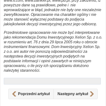
www.ft.com, www.bankier.pl, www.pb.pl, przy założeniu, iż
powyższe dane są prawidłowe, pełne i nie
wprowadzające w błąd, jednakże nie były one niezależnie
zweryfikowane. Opracowanie ma charakter ogólny i nie
może stanowić wyłącznej podstawy do podjęcia
jakiejkolwiek decyzji inwestycyjnej przez jego odbiorcę.
Przedmiotowe opracowanie nie może być interpretowane
jako rekomendacja Domu Inwestycyjnego Xelion Sp. z o.o.
w rozumieniu art. 76 z dnia 29 lipca 2005 roku o obrocie
instrumentami finansowymi. Dom Inwestycyjny Xelion Sp.
z o.o. ani autor nie ponoszą odpowiedzialności za
następstwa decyzji inwestycyjnych podjętych na
podstawie informacji i opinii zawartych w niniejszym
opracowaniu, o ile przy ich sporządzaniu dołożono
należytej staranności.
Poprzedni artykuł
Następny artykuł