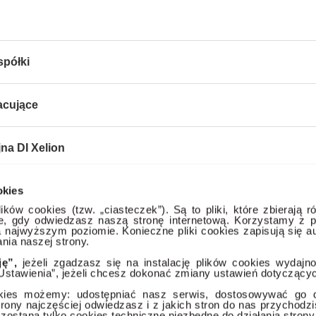
spółki
acujące
jna DI Xelion
okies
ne
ików cookies (tzw. „ciasteczek”). Są to pliki, które zbierają r
ce, gdy odwiedzasz naszą stronę internetową. Korzystamy z p
na najwyższym poziomie. Konieczne pliki cookies zapisują się 
nia naszej strony.
ję”,
jeżeli zgadzasz się na instalację plików cookies wydajn
Ustawienia”, jeżeli chcesz dokonać zmiany ustawień dotyczącyc
kies możemy: udostępniać nasz serwis, dostosowywać go do
strony najczęściej odwiedzasz i z jakich stron do nas przychodz
 zostaną tylko cookies techniczne niezbędne do działania strony