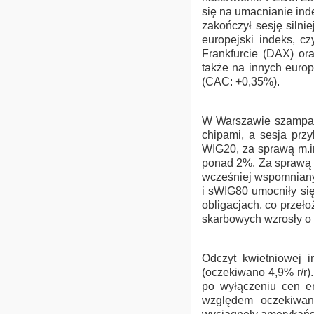
się na umacnianie in
zakończył sesję siln
europejski indeks, c
Frankfurcie (DAX) or
także na innych europ
(CAC: +0,35%).
W Warszawie szampańs
chipami, a sesja prz
WIG20, za sprawą m.in
ponad 2%. Za sprawą s
wcześniej wspomnianyc
i sWIG80 umocniły się
obligacjach, co przeł
skarbowych wzrosły o 5
Odczyt kwietniowej i
(oczekiwano 4,9% r/r)
po wyłączeniu cen en
względem oczekiwany