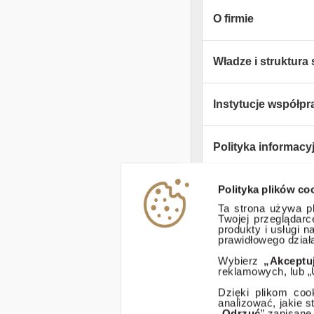
O firmie
Władze i struktura 
Instytucje współpr
Polityka informacy
Polityka plików co
Zastrzeżenia praw
Ta strona używa pl
Twojej przeglądar
produkty i usługi 
ESG
prawidłowego działa
Wybierz
„Akceptu
reklamowych, lub „
Dostępność
Dzięki plikom coo
analizować, jakie 
„
Odrzuć
” zapisane