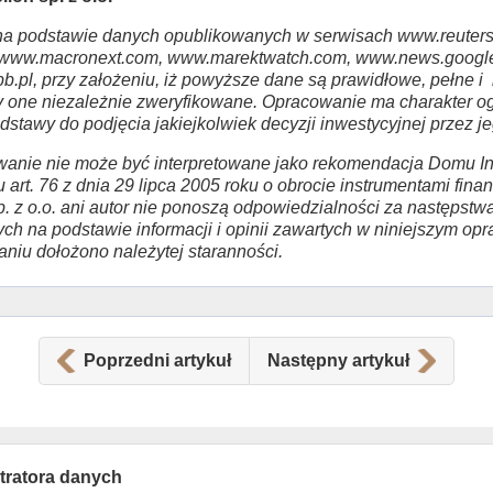
a podstawie danych opublikowanych w serwisach www.reuters
www.macronext.com, www.marektwatch.com, www.news.google
b.pl, przy założeniu, iż powyższe dane są prawidłowe, pełne 
ły one niezależnie zweryfikowane. Opracowanie ma charakter og
stawy do podjęcia jakiejkolwiek decyzji inwestycyjnej przez j
anie nie może być interpretowane jako rekomendacja Domu In
u art. 76 z dnia 29 lipca 2005 roku o obrocie instrumentami fi
. z o.o. ani autor nie ponoszą odpowiedzialności za następstwa
ch na podstawie informacji i opinii zawartych w niniejszym op
zaniu dołożono należytej staranności.
Poprzedni artykuł
Następny artykuł
tratora danych