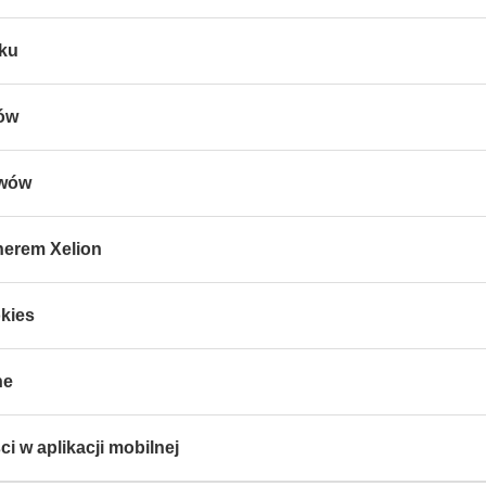
tku
wów
ywów
nerem Xelion
kies
ne
i w aplikacji mobilnej