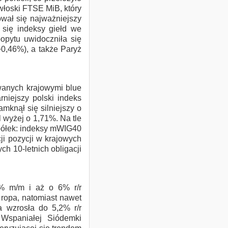
łoski FTSE MiB, który
Produkty strukturyz
wał się najważniejszy
 się indeksy giełd we
opytu uwidoczniła się
Obligacje
+0,46%), a także Paryż
Notowania
anych krajowymi blue
niejszy polski indeks
mknął się silniejszy o
Analizy
 wyżej o 1,71%. Na tle
spółek: indeksy mWIG40
ji pozycji w krajowych
Bezpieczeństwo
h 10-letnich obligacji
,4% m/m i aż o 6% r/r
 ropa, natomiast nawet
a wzrosła do 5,2% r/r
 Wspaniałej Siódemki