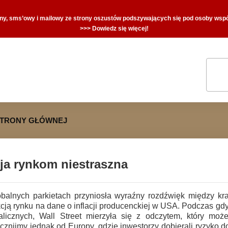
zny, sms’owy i mailowy ze strony oszustów podszywających się pod osoby współ
>>> Dowiedz się więcej!
STRONY GŁÓWNEJ
ja rynkom niestraszna
balnych parkietach przyniosła wyraźny rozdźwięk między k
cją rynku na dane o inflacji producenckiej w USA. Podczas gdy
licznych, Wall Street mierzyła się z odczytem, który moż
nijmy jednak od Europy, gdzie inwestorzy dobierali ryzyko do 