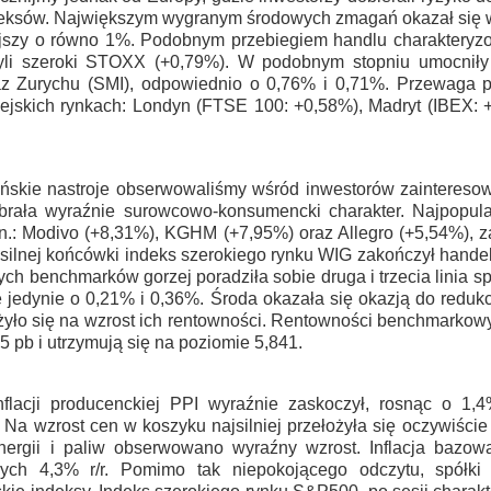
deksów. Największym wygranym środowych zmagań okazał się w
iejszy o równo 1%. Podobnym przebiegiem handlu charakteryzo
zyli szeroki STOXX (+0,79%). W podobnym stopniu umocniły
az Zurychu (SMI), odpowiednio o 0,76% i 0,71%. Przewaga p
ejskich rynkach: Londyn (FTSE 100: +0,58%), Madryt (IBEX: 
kie nastroje obserwowaliśmy wśród inwestorów zainteresow
ybrała wyraźnie surowcowo-konsumencki charakter. Najpopular
.: Modivo (+8,31%), KGHM (+7,95%) oraz Allegro (+5,54%), za
ilnej końcówki indeks szerokiego rynku WIG zakończył handel
h benchmarków gorzej poradziła sobie druga i trzecia linia 
 jedynie o 0,21% i 0,36%. Środa okazała się okazją do redukc
ożyło się na wzrost ich rentowności. Rentowności benchmarkowyc
 pb i utrzymują się na poziomie 5,841.
nflacji producenckiej PPI wyraźnie zaskoczył, rosnąc o 1
. Na wzrost cen w koszyku najsilniej przełożyła się oczywiście
ergii i paliw obserwowano wyraźny wzrost. Inflacja bazow
ch 4,3% r/r. Pomimo tak niepokojącego odczytu, spółki