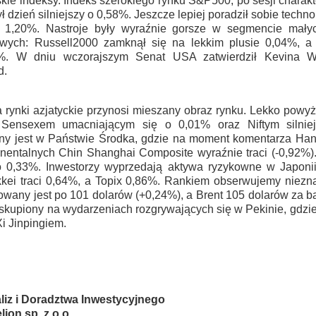
ie indeksy. Indeks szerokiego rynku S&P500, po sesji charakt
dzień silniejszy o 0,58%. Jeszcze lepiej poradził sobie techn
 1,20%. Nastroje były wyraźnie gorsze w segmencie mały
wych: Russell2000 zamknął się na lekkim plusie 0,04%, a 
14%. W dniu wczorajszym Senat USA zatwierdził Kevina W
d.
 rynki azjatyckie przynosi mieszany obraz rynku. Lekko powyże
z Sensexem umacniającym się o 0,01% oraz Niftym silni
y jest w Państwie Środka, gdzie na moment komentarza Han
ynentalnych Chin Shanghai Composite wyraźnie traci (-0,92%)
0,33%. Inwestorzy wyprzedają aktywa ryzykowne w Japonii,
kkei traci 0,64%, a Topix 0,86%. Rankiem obserwujemy niezna
owany jest po 101 dolarów (+0,24%), a Brent 105 dolarów za b
skupiony na wydarzeniach rozgrywających się w Pekinie, gdzi
i Jinpingiem.
liz i Doradztwa Inwestycyjnego
ion sp. z o.o.