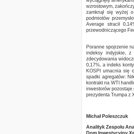
wyciągnęły amerykańsk
wzrostowym, zakończył 
zamknął się wyżej o
podmiotów przemysło
Average stracił 0,
przewodniczącego Fe
Poranne spojrzenie na
indeksy indyjskie, 
zdecydowania widoczn
0,17%, a indeks kont
KOSPI umacnia się o 
spadki agregatów: Ni
kontrakt na WTI handl
inwestorów pozostaje 
prezydenta Trumpa z X
Michał Poleszczuk
Analityk Zespołu Ana
Dom Inwestycyjny Xel