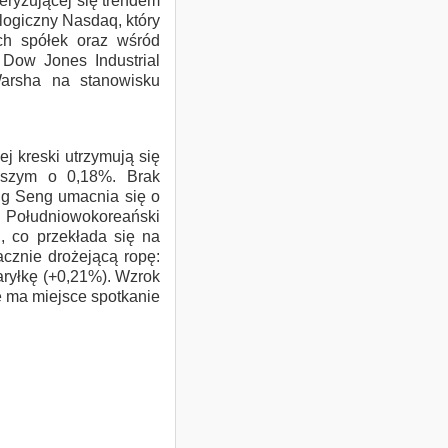
eryzującej się trendem
ologiczny Nasdaq, który
ch spółek oraz wśród
Dow Jones Industrial
arsha na stanowisku
j kreski utrzymują się
ejszym o 0,18%. Brak
g Seng umacnia się o
. Południowokoreański
 co przekłada się na
cznie drożejącą ropę:
aryłkę (+0,21%). Wzrok
e ma miejsce spotkanie