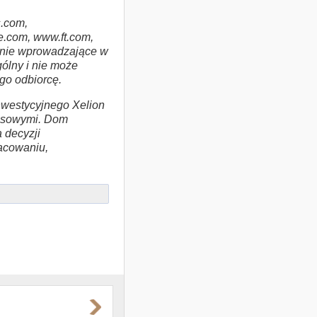
.com,
.com, www.ft.com,
i nie wprowadzające w
ólny i nie może
ego odbiorcę.
westycyjnego Xelion
nansowymi. Dom
 decyzji
racowaniu,