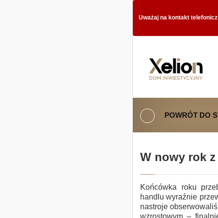
Uważaj na kontakt telefonic
POWRÓT DO 
W nowy rok 
Końcówka roku przeb
handlu wyraźnie prze
nastroje obserwowaliś
wzrostowym – finalni