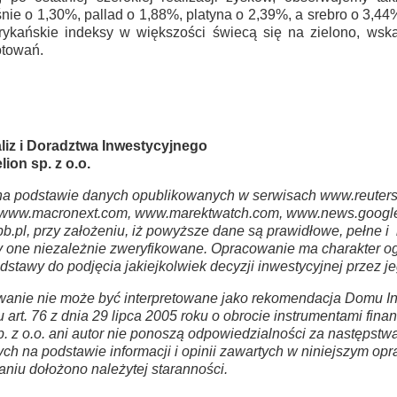
śnie o 1,30%, pallad o 1,88%, platyna o 2,39%, a srebro o 3,4
rykańskie indeksy w większości świecą się na zielono, wska
otowań.
liz i Doradztwa Inwestycyjnego
ion sp. z o.o.
a podstawie danych opublikowanych w serwisach www.reuters
www.macronext.com, www.marektwatch.com, www.news.google
b.pl, przy założeniu, iż powyższe dane są prawidłowe, pełne 
ły one niezależnie zweryfikowane. Opracowanie ma charakter og
stawy do podjęcia jakiejkolwiek decyzji inwestycyjnej przez j
anie nie może być interpretowane jako rekomendacja Domu In
u art. 76 z dnia 29 lipca 2005 roku o obrocie instrumentami fi
. z o.o. ani autor nie ponoszą odpowiedzialności za następstwa
ch na podstawie informacji i opinii zawartych w niniejszym op
zaniu dołożono należytej staranności.