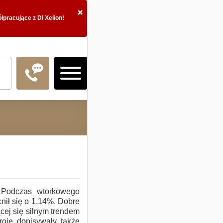
×
pracujące z DI Xelion!
Logowanie
Doradztwo Inwestycy
. Podczas wtorkowego
ił się o 1,14%. Dobre
Fundusze inwestycyj
cej się silnym trendem
roje dopisywały także