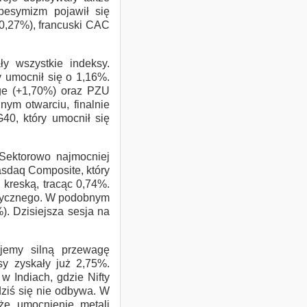
pesymizm pojawił się
Produkty strukturyz
–0,27%), francuski CAC
Obligacje
y wszystkie indeksy.
 umocnił się o 1,16%.
ge (+1,70%) oraz PZU
nym otwarciu, finalnie
Notowania
0, który umocnił się
Analizy
Sektorowo najmocniej
asdaq Composite, który
 kreską, tracąc 0,74%.
Bezpieczeństwo
etycznego. W podobnym
). Dzisiejsza sesja na
jemy silną przewagę
y zyskały już 2,75%.
 Indiach, gdzie Nifty
ziś się nie odbywa. W
kże umocnienie metali