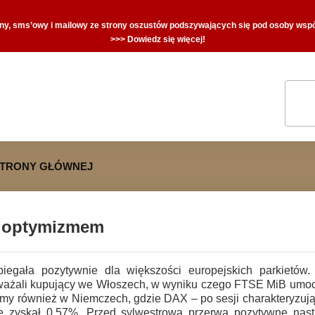
zny, sms’owy i mailowy ze strony oszustów podszywających się pod osoby współ
>>> Dowiedz się więcej!
STRONY GŁÓWNEJ
z optymizmem
iegała pozytywnie dla większości europejskich parkietów
ważali kupujący we Włoszech, w wyniku czego FTSE MiB umocn
my również w Niemczech, gdzie DAX – po sesji charakteryzują
e zyskał 0,57%. Przed sylwestrową przerwą pozytywne nast