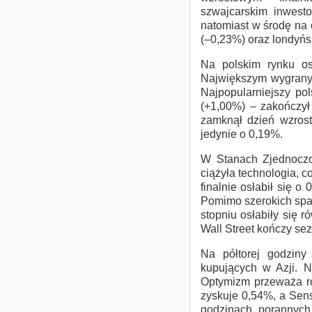
szwajcarskim inwest
natomiast w środę na 
(–0,23%) oraz londyń
Na polskim rynku os
Największym wygranym
Najpopularniejszy p
(+1,00%) – zakończył 
zamknął dzień wzrost
jedynie o 0,19%.
W Stanach Zjednoczo
ciążyła technologia, 
finalnie osłabił się 
Pomimo szerokich spa
stopniu osłabiły się 
Wall Street kończy se
Na półtorej godzin
kupujących w Azji. N
Optymizm przeważa ró
zyskuje 0,54%, a Sen
godzinach porannych,