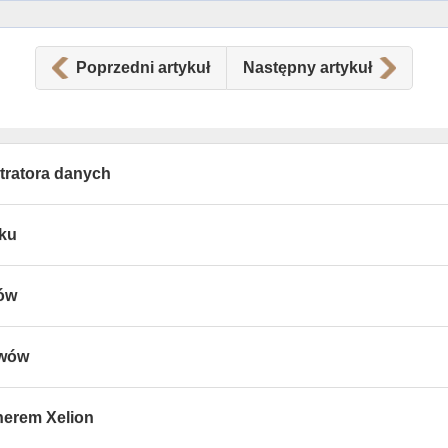
Poprzedni artykuł
Następny artykuł
tratora danych
tku
wów
ywów
nerem Xelion