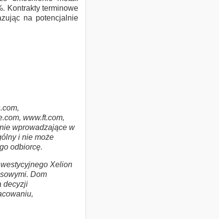
4%. Kontrakty terminowe
zując na potencjalnie
.com,
.com, www.ft.com,
i nie wprowadzające w
ólny i nie może
ego odbiorcę.
westycyjnego Xelion
nansowymi. Dom
 decyzji
racowaniu,