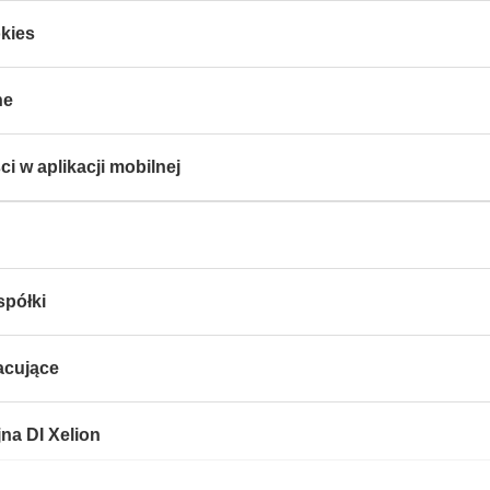
kies
ne
i w aplikacji mobilnej
spółki
acujące
jna DI Xelion