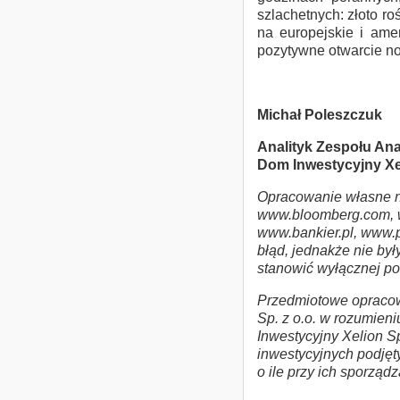
szlachetnych: złoto ro
na europejskie i ame
pozytywne otwarcie n
Michał Poleszczuk
Analityk Zespołu Ana
Dom Inwestycyjny Xel
Opracowanie własne n
www.bloomberg.com, 
www.bankier.pl, www.p
błąd, jednakże nie by
stanowić wyłącznej pod
Przedmiotowe opracow
Sp. z o.o. w rozumieni
Inwestycyjny Xelion Sp
inwestycyjnych podjęty
o ile przy ich sporząd