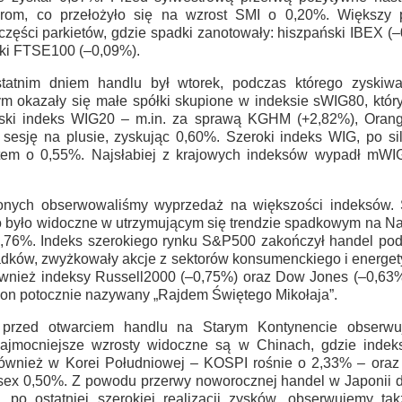
orom, co przełożyło się na wzrost SMI o 0,20%. Większy 
części parkietów, gdzie spadki zanotowały: hiszpański IBEX (
ski FTSE100 (–0,09%).
tatnim dniem handlu był wtorek, podczas którego zyskiwał
 okazały się małe spółki skupione w indeksie sWIG80, który
olski indeks WIG20 – m.in. za sprawą KGHM (+2,82%), Oran
sesję na plusie, zyskując 0,60%. Szeroki indeks WIG, po sil
em o 0,55%. Najsłabiej z krajowych indeksów wypadł mWIG4
nych obserwowaliśmy wyprzedaż na większości indeksów. 
co było widoczne w utrzymującym się trendzie spadkowym na N
o 0,76%. Indeks szerokiego rynku S&P500 zakończył handel pod
dków, zwyżkowały akcje z sektorów konsumenckiego i energ
również indeksy Russell2000 (–0,75%) oraz Dow Jones (–0,63%
zon potocznie nazywany „Rajdem Świętego Mikołaja”.
y przed otwarciem handlu na Starym Kontynencie obserwu
ajmocniejsze wzrosty widoczne są w Chinach, gdzie indeks
wnież w Korei Południowej – KOSPI rośnie o 2,33% – oraz w
sex 0,50%. Z powodu przerwy noworocznej handel w Japonii d
 po ostatniej szerokiej realizacji zysków, obserwujemy ta