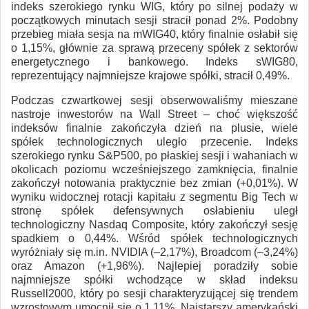
indeks szerokiego rynku WIG, który po silnej podaży w
początkowych minutach sesji stracił ponad 2%. Podobny
przebieg miała sesja na mWIG40, który finalnie osłabił się
o 1,15%, głównie za sprawą przeceny spółek z sektorów
energetycznego i bankowego. Indeks sWIG80,
reprezentujący najmniejsze krajowe spółki, stracił 0,49%.
Podczas czwartkowej sesji obserwowaliśmy mieszane
nastroje inwestorów na Wall Street – choć większość
indeksów finalnie zakończyła dzień na plusie, wiele
spółek technologicznych uległo przecenie. Indeks
szerokiego rynku S&P500, po płaskiej sesji i wahaniach w
okolicach poziomu wcześniejszego zamknięcia, finalnie
zakończył notowania praktycznie bez zmian (+0,01%). W
wyniku widocznej rotacji kapitału z segmentu Big Tech w
stronę spółek defensywnych osłabieniu uległ
technologiczny Nasdaq Composite, który zakończył sesję
spadkiem o 0,44%. Wśród spółek technologicznych
wyróżniały się m.in. NVIDIA (–2,17%), Broadcom (–3,24%)
oraz Amazon (+1,96%). Najlepiej poradziły sobie
najmniejsze spółki wchodzące w skład indeksu
Russell2000, który po sesji charakteryzującej się trendem
wzrostowym umocnił się o 1,11%. Najstarszy amerykański