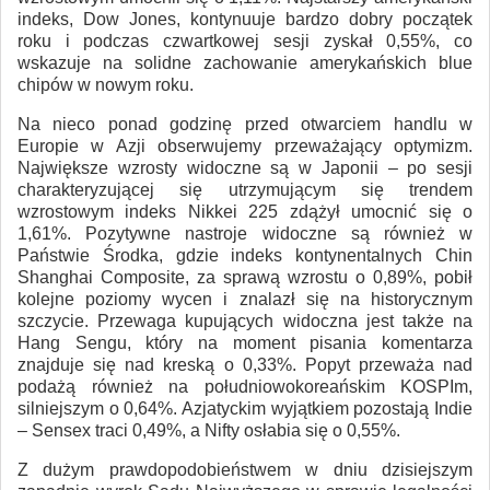
indeks, Dow Jones, kontynuuje bardzo dobry początek
roku i podczas czwartkowej sesji zyskał 0,55%, co
wskazuje na solidne zachowanie amerykańskich blue
chipów w nowym roku.
Na nieco ponad godzinę przed otwarciem handlu w
Europie w Azji obserwujemy przeważający optymizm.
Największe wzrosty widoczne są w Japonii – po sesji
charakteryzującej się utrzymującym się trendem
wzrostowym indeks Nikkei 225 zdążył umocnić się o
1,61%. Pozytywne nastroje widoczne są również w
Państwie Środka, gdzie indeks kontynentalnych Chin
Shanghai Composite, za sprawą wzrostu o 0,89%, pobił
kolejne poziomy wycen i znalazł się na historycznym
szczycie. Przewaga kupujących widoczna jest także na
Hang Sengu, który na moment pisania komentarza
znajduje się nad kreską o 0,33%. Popyt przeważa nad
podażą również na południowokoreańskim KOSPIm,
silniejszym o 0,64%. Azjatyckim wyjątkiem pozostają Indie
– Sensex traci 0,49%, a Nifty osłabia się o 0,55%.
Z dużym prawdopodobieństwem w dniu dzisiejszym