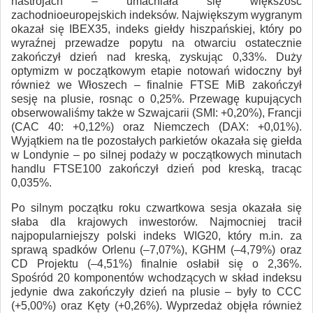
nastrojach – umacniała się większość
zachodnioeuropejskich indeksów. Największym wygranym
okazał się IBEX35, indeks giełdy hiszpańskiej, który po
wyraźnej przewadze popytu na otwarciu ostatecznie
zakończył dzień nad kreską, zyskując 0,33%. Duży
optymizm w początkowym etapie notowań widoczny był
również we Włoszech – finalnie FTSE MiB zakończył
sesję na plusie, rosnąc o 0,25%. Przewagę kupujących
obserwowaliśmy także w Szwajcarii (SMI: +0,20%), Francji
(CAC 40: +0,12%) oraz Niemczech (DAX: +0,01%).
Wyjątkiem na tle pozostałych parkietów okazała się giełda
w Londynie – po silnej podaży w początkowych minutach
handlu FTSE100 zakończył dzień pod kreską, tracąc
0,035%.
Po silnym początku roku czwartkowa sesja okazała się
słaba dla krajowych inwestorów. Najmocniej tracił
najpopularniejszy polski indeks WIG20, który m.in. za
sprawą spadków Orlenu (–7,07%), KGHM (–4,79%) oraz
CD Projektu (–4,51%) finalnie osłabił się o 2,36%.
Spośród 20 komponentów wchodzących w skład indeksu
jedynie dwa zakończyły dzień na plusie – były to CCC
(+5,00%) oraz Kęty (+0,26%). Wyprzedaż objęła również