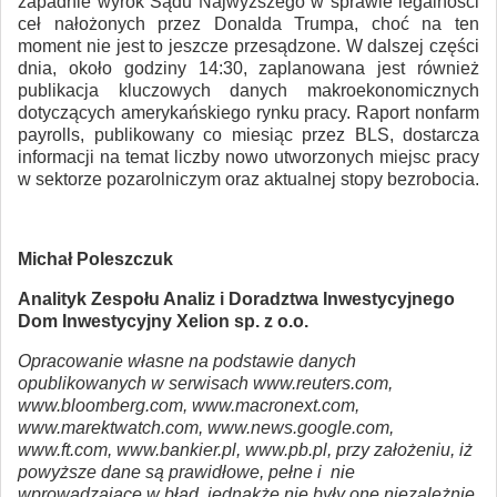
zapadnie wyrok Sądu Najwyższego w sprawie legalności
ceł nałożonych przez Donalda Trumpa, choć na ten
moment nie jest to jeszcze przesądzone. W dalszej części
dnia, około godziny 14:30, zaplanowana jest również
publikacja kluczowych danych makroekonomicznych
dotyczących amerykańskiego rynku pracy. Raport nonfarm
payrolls, publikowany co miesiąc przez BLS, dostarcza
informacji na temat liczby nowo utworzonych miejsc pracy
w sektorze pozarolniczym oraz aktualnej stopy bezrobocia.
Michał Poleszczuk
Analityk Zespołu Analiz i Doradztwa Inwestycyjnego
Dom Inwestycyjny Xelion sp. z o.o.
Opracowanie własne na podstawie danych
opublikowanych w serwisach www.reuters.com,
www.bloomberg.com, www.macronext.com,
www.marektwatch.com, www.news.google.com,
www.ft.com, www.bankier.pl, www.pb.pl, przy założeniu, iż
powyższe dane są prawidłowe, pełne i nie
wprowadzające w błąd, jednakże nie były one niezależnie