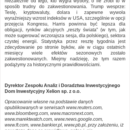
niezależnie od tego, kto wygra wybory, o ile zrobi to w
sposób trudny do zakwestionowania. Trump wesprze:
Teslę, kryptowaluty, dolara i zapewne wywoła
wyraźniejszy wzrost indeksów w USA, szczególnie w opcji
przejęcia Kongresu, Harris powinna być lepsza dla
obligacji, rynków akcyjnych „reszty świata” (w tym, jak
może sugerować wczorajsza sesja, dla polskiego), sektora
czystej energii. Statystyka przez resztę tygodnia jest
zdecydowanie po stronie byków, ale w ciągu ostatnich
miesięcy wiele efektów sezonowych zostało
zakwestionowanych. Miejmy nadzieję, że tym razem
podążymy za historycznymi prawidłowościami.
Dyrektor Zespołu Analiz i Doradztwa Inwestycyjnego
Dom Inwestycyjny Xelion sp. z o.o.
Opracowanie własne na podstawie danych
opublikowanych w serwisach www.reuters.com,
www.bloomberg.com, www.macronext.com,
www.marektwatch.com, www.news.google.com,
www.ft.com, www.bankier.pl, www.pb.pl, przy założeniu, iż