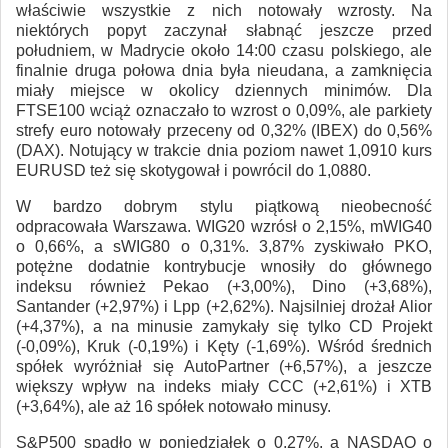
właściwie wszystkie z nich notowały wzrosty. Na
niektórych popyt zaczynał słabnąć jeszcze przed
południem, w Madrycie około 14:00 czasu polskiego, ale
finalnie druga połowa dnia była nieudana, a zamknięcia
miały miejsce w okolicy dziennych minimów. Dla
FTSE100 wciąż oznaczało to wzrost o 0,09%, ale parkiety
strefy euro notowały przeceny od 0,32% (IBEX) do 0,56%
(DAX). Notujący w trakcie dnia poziom nawet 1,0910 kurs
EURUSD też się skotygował i powrócil do 1,0880.
W bardzo dobrym stylu piątkową nieobecność
odpracowała Warszawa. WIG20 wzrósł o 2,15%, mWIG40
o 0,66%, a sWIG80 o 0,31%. 3,87% zyskiwało PKO,
potężne dodatnie kontrybucje wnosiły do głównego
indeksu również Pekao (+3,00%), Dino (+3,68%),
Santander (+2,97%) i Lpp (+2,62%). Najsilniej drożał Alior
(+4,37%), a na minusie zamykały się tylko CD Projekt
(-0,09%), Kruk (-0,19%) i Kęty (-1,69%). Wśród średnich
spółek wyróżniał się AutoPartner (+6,57%), a jeszcze
większy wpływ na indeks miały CCC (+2,61%) i XTB
(+3,64%), ale aż 16 spółek notowało minusy.
S&P500 spadło w poniedziałek o 0,27%, a NASDAQ o