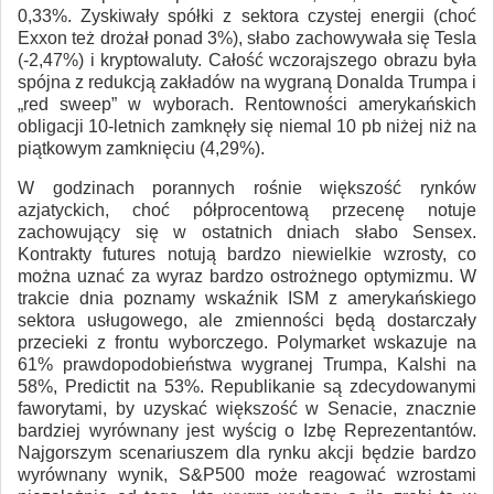
0,33%. Zyskiwały spółki z sektora czystej energii (choć
Exxon też drożał ponad 3%), słabo zachowywała się Tesla
(-2,47%) i kryptowaluty. Całość wczorajszego obrazu była
spójna z redukcją zakładów na wygraną Donalda Trumpa i
„red sweep” w wyborach. Rentowności amerykańskich
obligacji 10-letnich zamknęły się niemal 10 pb niżej niż na
piątkowym zamknięciu (4,29%).
W godzinach porannych rośnie większość rynków
azjatyckich, choć półprocentową przecenę notuje
zachowujący się w ostatnich dniach słabo Sensex.
Kontrakty futures notują bardzo niewielkie wzrosty, co
można uznać za wyraz bardzo ostrożnego optymizmu. W
trakcie dnia poznamy wskaźnik ISM z amerykańskiego
sektora usługowego, ale zmienności będą dostarczały
przecieki z frontu wyborczego. Polymarket wskazuje na
61% prawdopodobieństwa wygranej Trumpa, Kalshi na
58%, Predictit na 53%. Republikanie są zdecydowanymi
faworytami, by uzyskać większość w Senacie, znacznie
bardziej wyrównany jest wyścig o Izbę Reprezentantów.
Najgorszym scenariuszem dla rynku akcji będzie bardzo
wyrównany wynik, S&P500 może reagować wzrostami